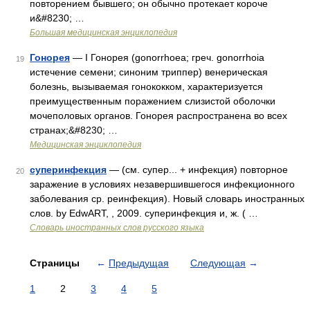
повторением бывшего; он обычно протекает короче
и&#8230; …
Большая медицинская энциклопедия
Гонорея
— I Гонорея (gonorrhoea; греч. gonorrhoia
19
истечение семени; синоним триппер) венерическая
болезнь, вызываемая гонококком, характеризуется
преимущественным поражением слизистой оболочки
мочеполовых органов. Гонорея распространена во всех
странах;&#8230; …
Медицинская энциклопедия
суперинфекция
— (см. супер... + инфекция) повторное
20
заражение в условиях незавершившегося инфекционного
заболевания ср. реинфекция). Новый словарь иностранных
слов. by EdwART, , 2009. суперинфекция и, ж. ( …
Словарь иностранных слов русского языка
Страницы
←
Предыдущая
Следующая
→
1
2
3
4
5