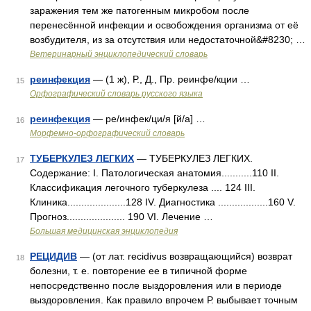
заражения тем же патогенным микробом после
перенесённой инфекции и освобождения организма от её
возбудителя, из за отсутствия или недостаточной&#8230; …
Ветеринарный энциклопедический словарь
реинфекция
— (1 ж), Р., Д., Пр. реинфе/кции …
15
Орфографический словарь русского языка
реинфекция
— ре/инфек/ци/я [й/а] …
16
Морфемно-орфографический словарь
ТУБЕРКУЛЕЗ ЛЕГКИХ
— ТУБЕРКУЛЕЗ ЛЕГКИХ.
17
Содержание: I. Патологическая анатомия...........110 II.
Классификация легочного туберкулеза .... 124 III.
Клиника.....................128 IV. Диагностика ..................160 V.
Прогноз..................... 190 VІ. Лечение …
Большая медицинская энциклопедия
РЕЦИДИВ
— (от лат. recidivus возвращающийся) возврат
18
болезни, т. е. повторение ее в типичной форме
непосредственно после выздоровления или в периоде
выздоровления. Как правило впрочем Р. выбывает точным